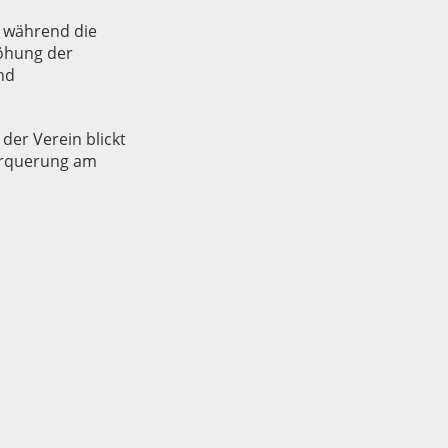
 während die
höhung der
nd
der Verein blickt
erquerung am