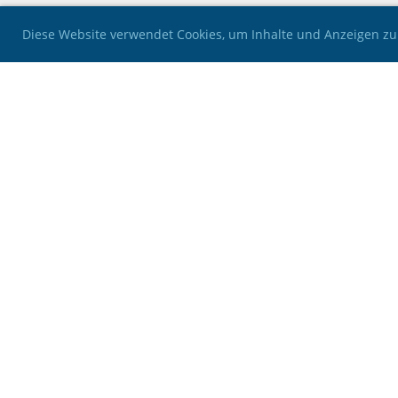
Diese Website verwendet Cookies, um Inhalte und Anzeigen zu
SLRG Sektion Sempachersee
Halde 6
6231 Schlierbach
info@slrg-sempachersee.ch