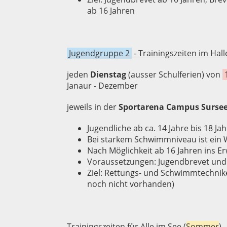
ab 16 Jahren
Jugendgruppe 2
-
Trainingszeiten im Hal
jeden
Dienstag
(ausser Schulferien) von
1
Janaur - Dezember
jeweils in der
Sportarena Campus Surse
Jugendliche ab ca. 14 Jahre bis 18 Ja
Bei starkem Schwimmniveau ist ein 
Nach Möglichkeit ab 16 Jahren ins E
Voraussetzungen: Jugendbrevet und
Ziel: Rettungs- und Schwimmtechnike
noch nicht vorhanden)
Trainingszeiten für Alle im See (
Sommer
)