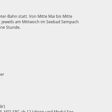
er-Bahn statt. Von Mitte Mai bis Mitte
det jeweils am Mittwoch im Seebad Sempach
ine Stunde.
er
är)
 BLS-AED-SRC ab 12 Jahren und Modul See