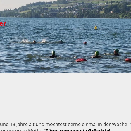
 und 18 Jahre alt und möchtest gerne einmal in der Woche in
ter unserem Motto: "
Zäme semmer die Gröschte!
"