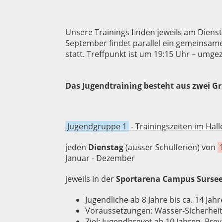
Unsere Trainings finden jeweils am Diens
September findet parallel ein gemeinsame
statt. Treffpunkt ist um 19:15 Uhr – umge
Das Jugendtraining besteht aus zwei G
Jugendgruppe 1
-
Trainingszeiten im Hal
jeden
Dienstag
(ausser Schulferien) von
1
Januar - Dezember
jeweils in der
Sportarena Campus Surse
Jugendliche ab 8 Jahre bis ca. 14 Ja
Voraussetzungen: Wasser-Sicherheits
Ziel: Jugendbrevet ab 10 Jahren, Bre