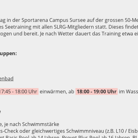
tag in der Sportarena Campus Sursee auf der grossen 50-Met
s Seetraining mit allen SLRG-Mitgliedern statt. Dieses fin
zogen und bereit. Je nach Wetter dauert das Training etwa e
ruppen:
lenbad
7:45 - 18:00 Uhr
einwärmen, ab
18:00 - 19:00 Uhr
im Wass
e
hre, je nach Schwimmstärke
-Check oder gleichwertiges Schwimmniveau (z.B. L10 / Eisb
vet Basis Pool ab 14 Jahren, Brevet Plus Pool ab 16 Jahren,